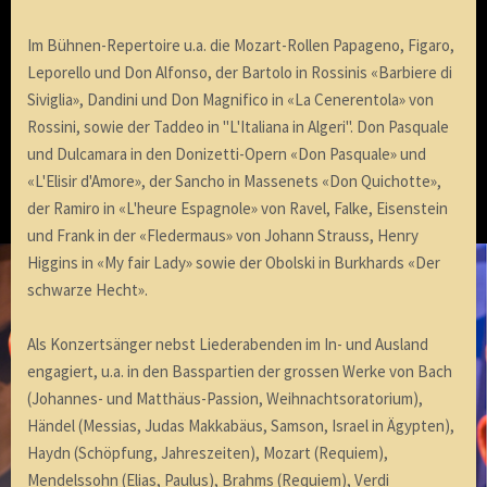
Im Bühnen-Repertoire u.a. die Mozart-Rollen Papageno, Figaro,
Leporello und Don Alfonso, der Bartolo in Rossinis «Barbiere di
Siviglia», Dandini und Don Magnifico in «La Cenerentola» von
Rossini, sowie der Taddeo in "L'Italiana in Algeri". Don Pasquale
und Dulcamara in den Donizetti-Opern «Don Pasquale» und
«L'Elisir d'Amore», der Sancho in Massenets «Don Quichotte»,
der Ramiro in «L'heure Espagnole» von Ravel, Falke, Eisenstein
und Frank in der «Fledermaus» von Johann Strauss, Henry
Higgins in «My fair Lady» sowie der Obolski in Burkhards «Der
schwarze Hecht».
Als Konzertsänger nebst Liederabenden im In- und Ausland
engagiert, u.a. in den Basspartien der grossen Werke von Bach
(Johannes- und Matthäus-Passion, Weihnachtsoratorium),
Händel (Messias, Judas Makkabäus, Samson, Israel in Ägypten),
Haydn (Schöpfung, Jahreszeiten), Mozart (Requiem),
Mendelssohn (Elias, Paulus), Brahms (Requiem), Verdi