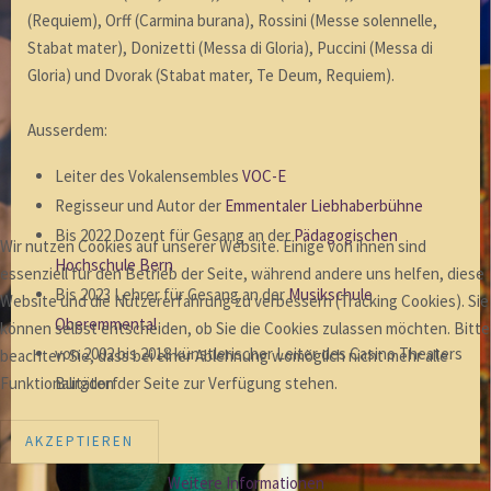
(Requiem), Orff (Carmina burana), Rossini (Messe solennelle,
Stabat mater), Donizetti (Messa di Gloria), Puccini (Messa di
Gloria) und Dvorak (Stabat mater, Te Deum, Requiem).
Ausserdem:
Leiter des Vokalensembles
VOC-E
Regisseur und Autor der
Emmentaler Liebhaberbühne
Bis 2022 Dozent für Gesang an der
Pädagogischen
Wir nutzen Cookies auf unserer Website. Einige von ihnen sind
Hochschule Bern
essenziell für den Betrieb der Seite, während andere uns helfen, diese
Bis 2023 Lehrer für Gesang an der
Musikschule
Website und die Nutzererfahrung zu verbessern (Tracking Cookies). Sie
Oberemmental
können selbst entscheiden, ob Sie die Cookies zulassen möchten. Bitte
von 2002 bis 2018 künstlerischer Leiter des Casino Theaters
beachten Sie, dass bei einer Ablehnung womöglich nicht mehr alle
Funktionalitäten der Seite zur Verfügung stehen.
Burgdorf
AKZEPTIEREN
Weitere Informationen